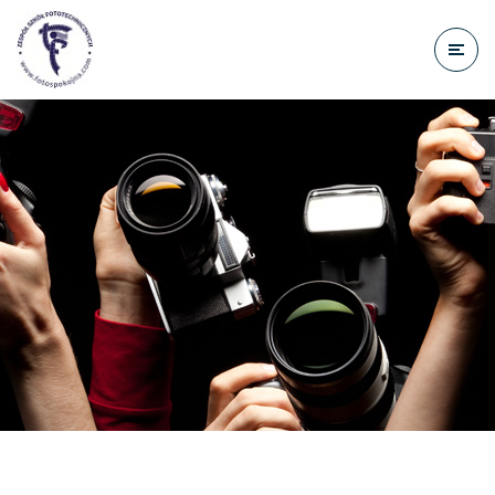
do
treści