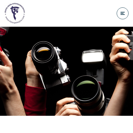
do
treści