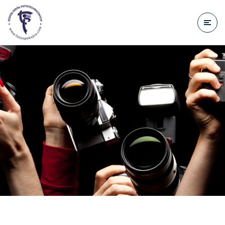
do
treści