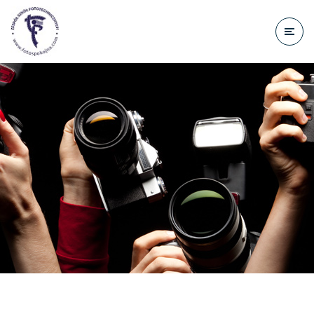
do
treści