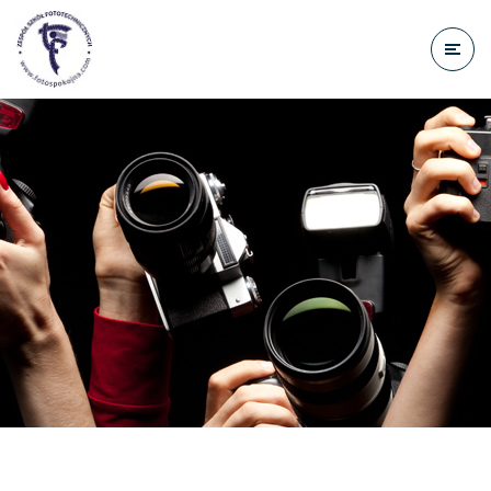
do
treści