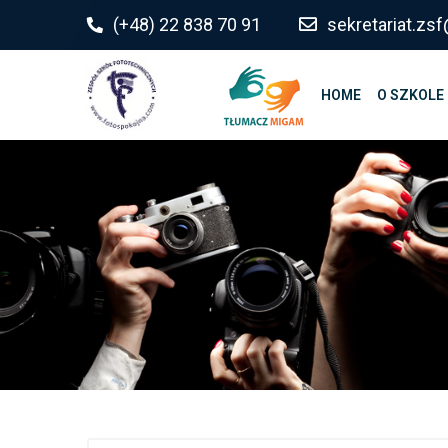
do
(+48) 22 838 70 91
sekretariat.z
treści
HOME
O SZKOLE