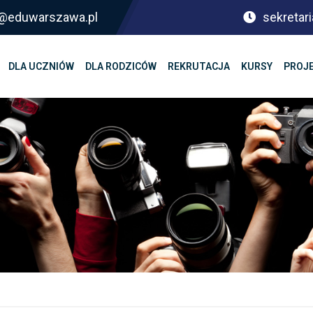
sf@eduwarszawa.pl
sekretari
DLA UCZNIÓW
DLA RODZICÓW
REKRUTACJA
KURSY
PROJ