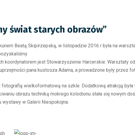
ny świat starych obrazów”
kunem Beatą Skipirzepską, w listopadzie 2016 r była na warszt
pozyskaliśmy
ch koordynatorem jest Stowarzyszenie Harcerskie. Warsztaty od
 uprzejmości pana kustosza Adama, a prowadzone były przez f
z fotografią wielkoformatową na szkle. Dodatkową atrakcją była
skiwaniu obrazu techniką mokrego kolodionu stała się nowym do
wystawy w Galerii Niespokojna.