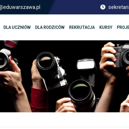
sf@eduwarszawa.pl
sekretari
DLA UCZNIÓW
DLA RODZICÓW
REKRUTACJA
KURSY
PROJ