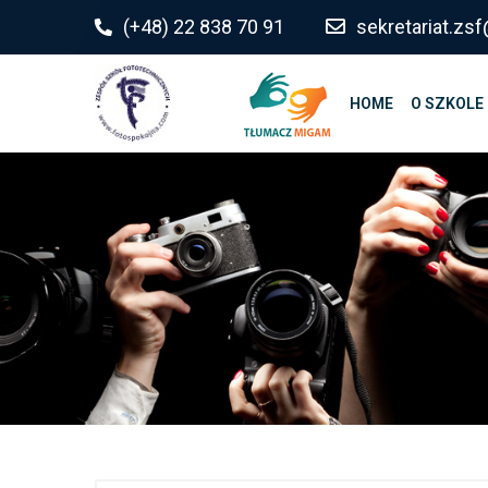
do
(+48) 22 838 70 91
sekretariat.z
treści
HOME
O SZKOLE