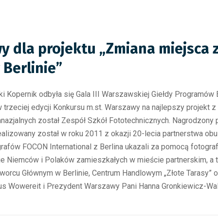
y dla projektu „Zmiana miejsca 
 Berlinie”
ki Kopernik odbyła się Gala III Warszawskiej Giełdy Programów E
 trzeciej edycji Konkursu m.st. Warszawy na najlepszy projekt z 
mnazjalnych został Zespół Szkół Fototechnicznych.
Nagrodzony p
alizowany został w roku 2011 z okazji 20-lecia partnerstwa obu 
rafów FOCON International z Berlina ukazali za pomocą fotogra
je Niemców i Polaków zamieszkałych w mieście partnerskim, a tak
Dworcu Głównym w Berlinie, Centrum Handlowym „Złote Tarasy”
Klaus Wowereit i Prezydent Warszawy Pani Hanna Gronkiewicz-Wal