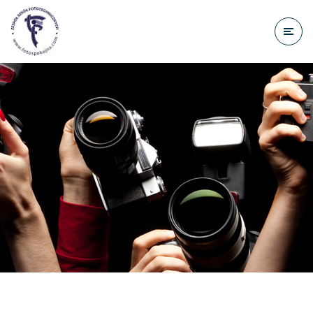
do
treści