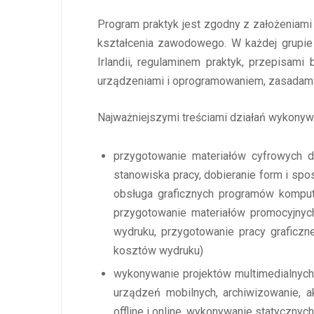
Program praktyk jest zgodny z założeniam
kształcenia zawodowego. W każdej grupie
Irlandii, regulaminem praktyk, przepisam
urządzeniami i oprogramowaniem, zasadami 
Najważniejszymi treściami działań wykonywa
przygotowanie materiałów cyfrowych d
stanowiska pracy, dobieranie form i sp
obsługa graficznych programów komput
przygotowanie materiałów promocyjnych
wydruku, przygotowanie pracy graficzne
kosztów wydruku)
wykonywanie projektów multimedialnych 
urządzeń mobilnych, archiwizowanie, a
offline i online, wykonywanie statycznyc