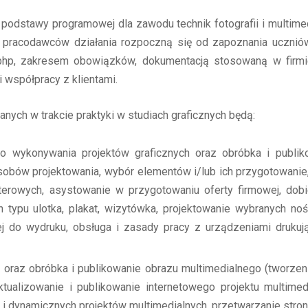
i podstawy programowej dla zawodu technik fotografii i multi
 pracodawców działania rozpoczną się od zapoznania uczni
i bhp, zakresem obowiązków, dokumentacją stosowaną w firmie
współpracy z klientami.
nych w trakcie praktyki w studiach graficznych będą:
o wykonywania projektów graficznych oraz obróbka i publik
osobów projektowania, wybór elementów i/lub ich przygotowanie
erowych, asystowanie w przygotowaniu oferty firmowej, dobi
 typu ulotka, plakat, wizytówka, projektowanie wybranych n
j do wydruku, obsługa i zasady pracy z urządzeniami drukują
oraz obróbka i publikowanie obrazu multimedialnego (tworzenie
ktualizowanie i publikowanie internetowego projektu multimed
h i dynamicznych projektów multimedialnych, przetwarzanie stro