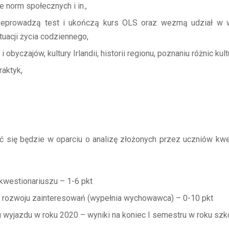
 norm społecznych i in.,
rzeprowadzą test i ukończą kurs OLS oraz wezmą udział w
acji życia codziennego,
obyczajów, kultury Irlandii, historii regionu, poznaniu różnic kul
aktyk,
ć się będzie w oparciu o analizę złożonych przez uczniów kwe
kwestionariuszu – 1-6 pkt
rozwoju zainteresowań (wypełnia wychowawca) – 0-10 pkt
 wyjazdu w roku 2020 – wyniki na koniec I semestru w roku sz