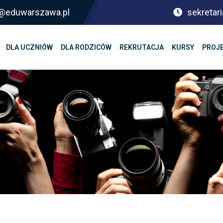
sf@eduwarszawa.pl
sekretari
DLA UCZNIÓW
DLA RODZICÓW
REKRUTACJA
KURSY
PROJ