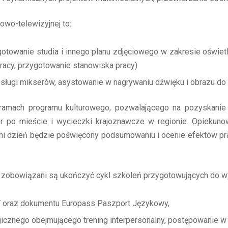
owo-telewizyjnej to:
otowanie studia i innego planu zdjęciowego w zakresie oświetl
pracy, przygotowanie stanowiska pracy)
bsługi mikserów, asystowanie w nagrywaniu dźwięku i obrazu do
amach programu kulturowego, pozwalającego na pozyskanie i
acer po mieście i wycieczki krajoznawcze w regionie. Opiekuno
tni dzień będzie poświęcony podsumowaniu i ocenie efektów pr
 zobowiązani są ukończyć cykl szkoleń przygotowujących do wy
 oraz dokumentu Europass Paszport Językowy,
znego obejmującego trening interpersonalny, postępowanie w sy