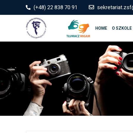
do
(+48) 22 838 70 91
sekretariat.z
treści
HOME
O SZKOLE