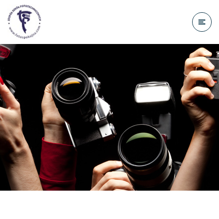
do
treści