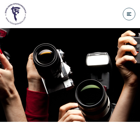
do
treści