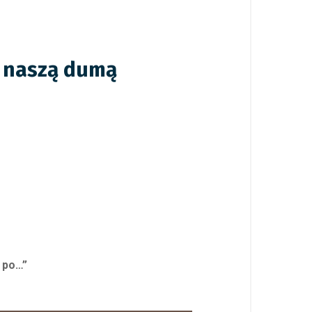
ś naszą dumą
 po…”