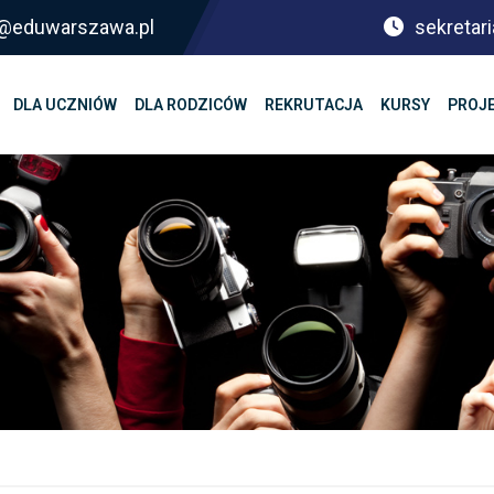
sf@eduwarszawa.pl
sekretari
DLA UCZNIÓW
DLA RODZICÓW
REKRUTACJA
KURSY
PROJ