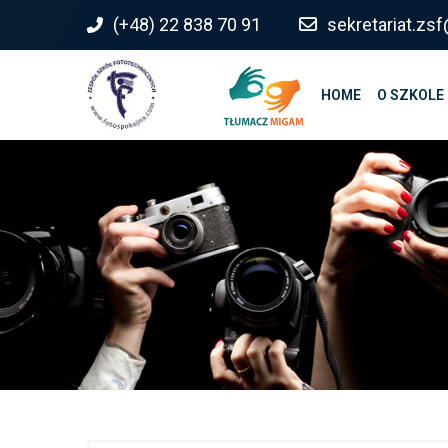
do
(+48) 22 838 70 91
sekretariat.z
treści
HOME
O SZKOLE