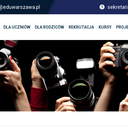
sf@eduwarszawa.pl
sekretari
DLA UCZNIÓW
DLA RODZICÓW
REKRUTACJA
KURSY
PROJ