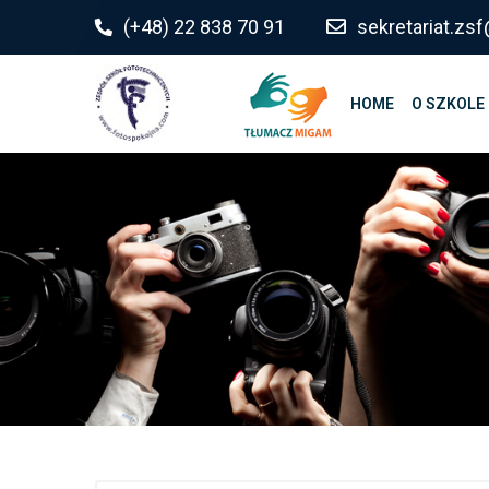
do
(+48) 22 838 70 91
sekretariat.z
treści
HOME
O SZKOLE