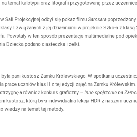
 na temat kalotypii oraz litografii przygotowaną przez uczennic
 Sali Projekcyjnej odbył się pokaz filmu
Samsara
poprzedzony q
lasy I związanych z jej działaniami w projekcie Szkoła z klasą 
afii. Powstały w ten sposób prezentacje multimedialne pod opie
ia Dziecka podano ciasteczka i żelki.
yła pani kustosz Zamku Królewskiego. W spotkaniu uczestniczy
ła prace uczniów klas II z tej edycji zajęć na Zamku Królewski
ozstrzygnęła również konkurs graficzny –
Inne spojrzenie na Zame
pani kustosz, którą była indywidualna lekcja HDR z naszym uczn
o wiedzy na temat tej metody.