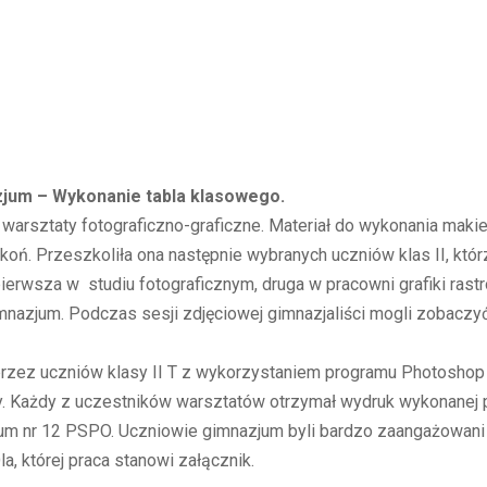
nazjum – Wykonanie tabla klasowego.
arsztaty fotograficzno-graficzne. Materiał do wykonania makiet
oń. Przeszkoliła ona następnie wybranych uczniów klas II, którz
ierwsza w studiu fotograficznym, druga w pracowni grafiki rast
azjum. Podczas sesji zdjęciowej gimnazjaliści mogli zobaczyć, 
przez uczniów klasy II T z wykorzystaniem programu Photoshop
. Każdy z uczestników warsztatów otrzymał wydruk wykonanej pr
zjum nr 12 PSPO. Uczniowie gimnazjum byli bardzo zaangażowan
a, której praca stanowi załącznik.