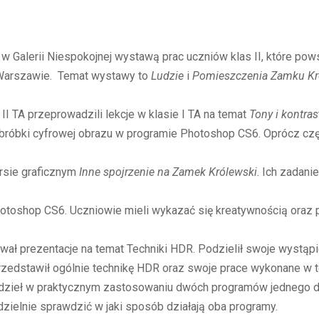
 w Galerii Niespokojnej wystawą prac uczniów klas II, które pow
Warszawie. Temat wystawy to
Ludzie
i
Pomieszczenia Zamku Kr
II TA przeprowadzili lekcje w klasie I TA na temat
Tony i kontras
bróbki cyfrowej obrazu w programie Photoshop CS6. Oprócz częś
ursie graficznym
Inne spojrzenie na Zamek Królewski
. Ich zadan
otoshop CS6. Uczniowie mieli wykazać się kreatywnością oraz
ował prezentacje na temat Techniki HDR. Podzielił swoje wystąpi
zedstawił ogólnie technikę HDR oraz swoje prace wykonane w te
dzieł w praktycznym zastosowaniu dwóch programów jednego d
ielnie sprawdzić w jaki sposób działają oba programy.