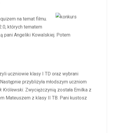
e
uizem na temat filmu.
2.0, których tematem
ką pani Angeliki Kowalskiej. Potem
li uczniowie klasy I TD oraz wybrani
m. Następnie przybliżyła młodszym uczniom
k Królewski
. Zwyciężczynią została Emilka z
iem Mateuszem z klasy II TB. Pani kustosz