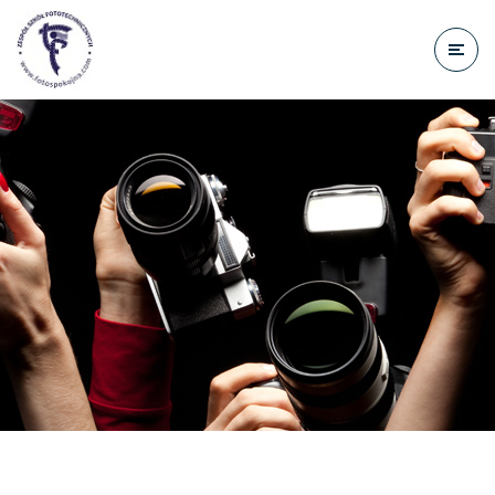
do
treści