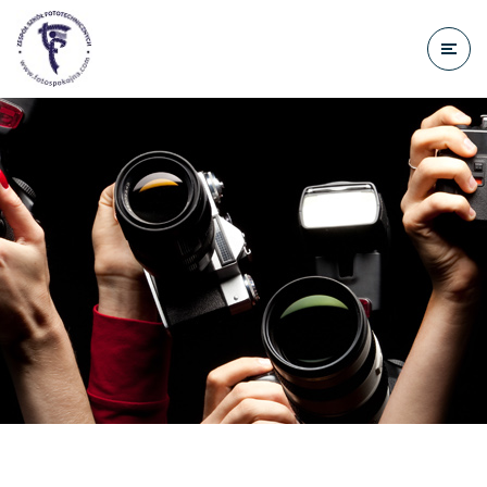
do
treści