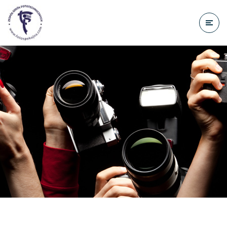
do
treści