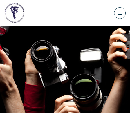
do
treści