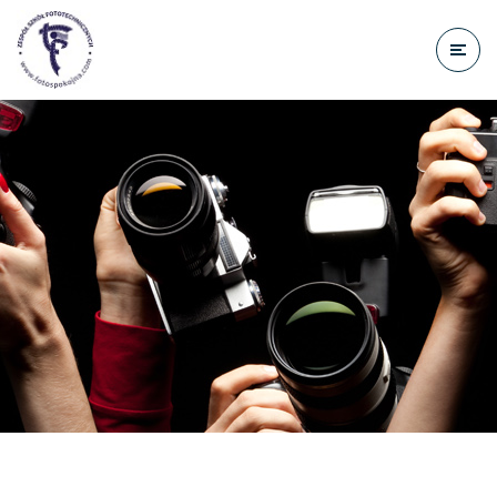
do
treści