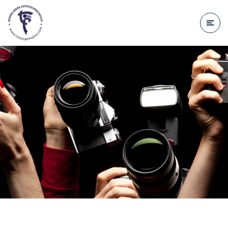
do
treści