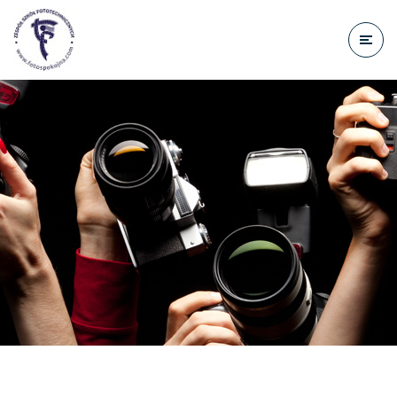
do
treści