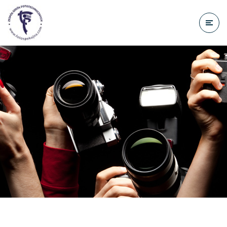
do
treści