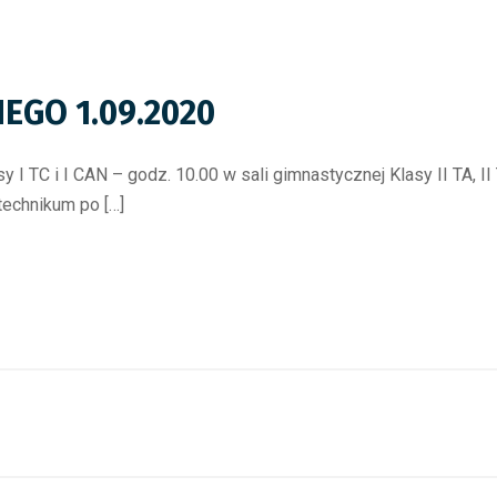
EGO 1.09.2020
asy I TC i I CAN – godz. 10.00 w sali gimnastycznej Klasy II TA, 
(technikum po […]