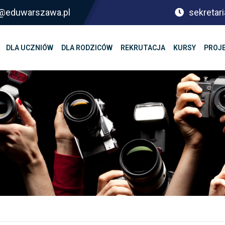
sf@eduwarszawa.pl
sekretari
DLA UCZNIÓW
DLA RODZICÓW
REKRUTACJA
KURSY
PROJ