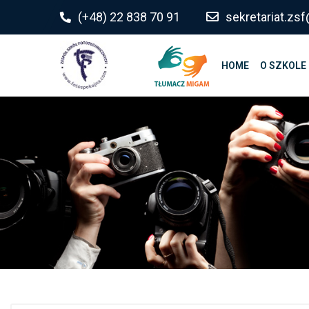
do
(+48) 22 838 70 91
sekretariat.z
treści
HOME
O SZKOLE