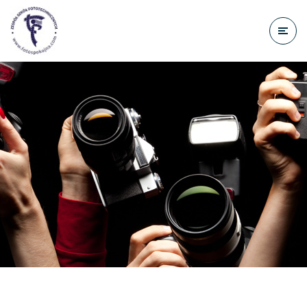
do
treści