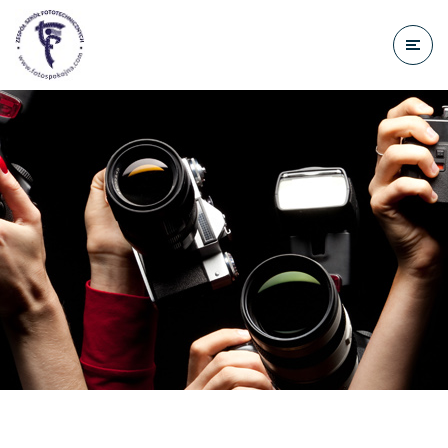
do
treści