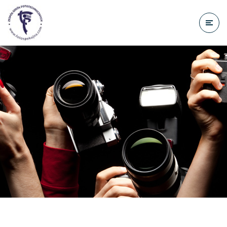
do
treści