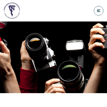
do
treści