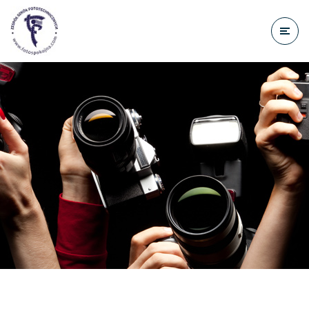
do
treści