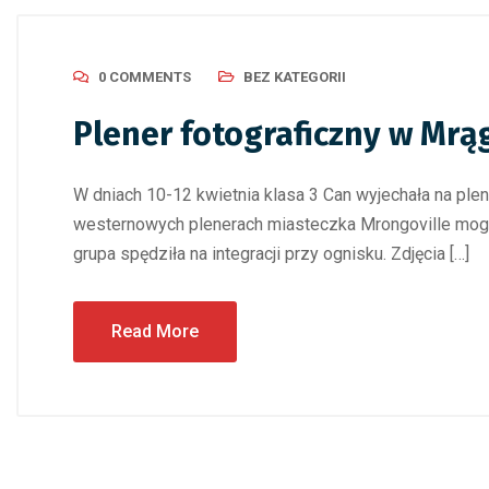
0 COMMENTS
BEZ KATEGORII
Plener fotograficzny w Mrą
W dniach 10-12 kwietnia klasa 3 Can wyjechała na pl
westernowych plenerach miasteczka Mrongoville mogli p
grupa spędziła na integracji przy ognisku. Zdjęcia […]
Read More