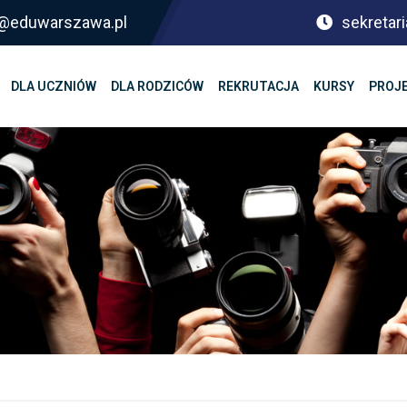
sf@eduwarszawa.pl
sekretari
DLA UCZNIÓW
DLA RODZICÓW
REKRUTACJA
KURSY
PROJ