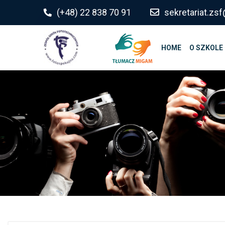
do
(+48) 22 838 70 91
sekretariat.z
treści
HOME
O SZKOLE