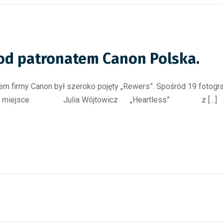
pod patronatem Canon Polska.
 firmy Canon był szeroko pojęty „Rewers”. Spośród 19 fotografi
zców: I miejsce Julia Wójtowicz „Heartless” z […]