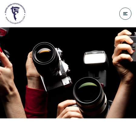
do
treści