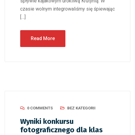
spływie kajakowym urokliwą Krutynią. W
czasie wolnym integrowaliśmy się śpiewając
[…]
Read More
0 COMMENTS
BEZ KATEGORII
Wyniki konkursu
fotograficznego dla klas