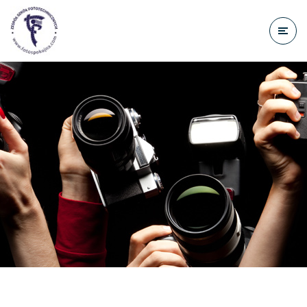
do
treści