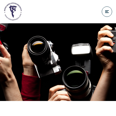
do
treści