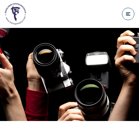
do
treści