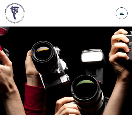
do
treści