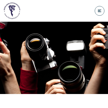
do
treści