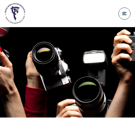
do
treści