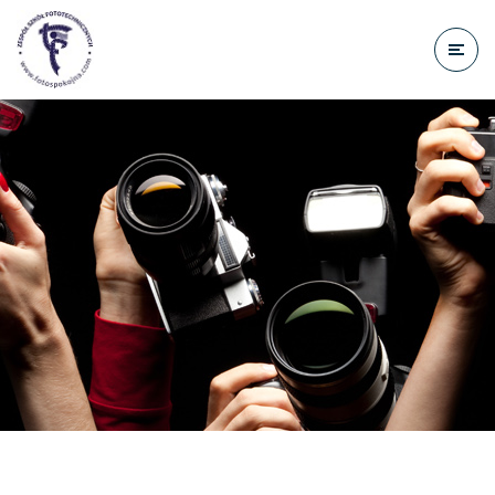
do
treści