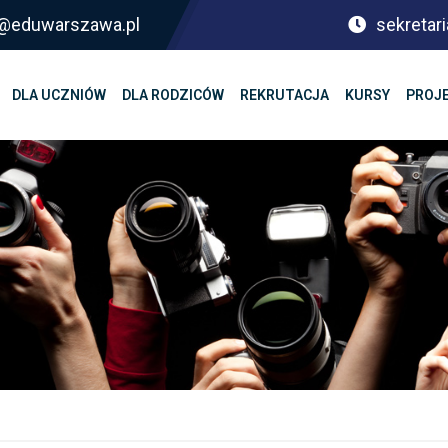
sf@eduwarszawa.pl
sekretari
DLA UCZNIÓW
DLA RODZICÓW
REKRUTACJA
KURSY
PROJ