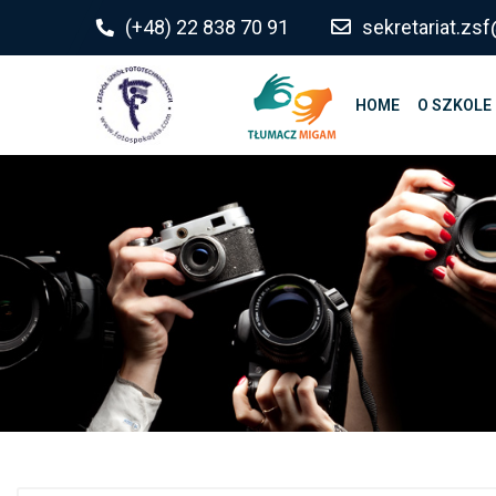
do
(+48) 22 838 70 91
sekretariat.z
treści
HOME
O SZKOLE