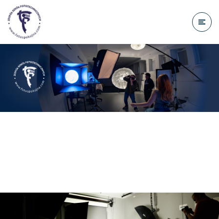
do
treści