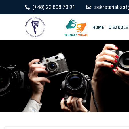
do
(+48) 22 838 70 91
sekretariat.z
treści
HOME
O SZKOLE