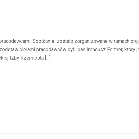
z pracodawcami. Spotkanie zostało zorganizowane w ramach projek
edstawicielami pracodawców byli: pan Ireneusz Fertner, który j
kiej Izby Rzemiosła […]