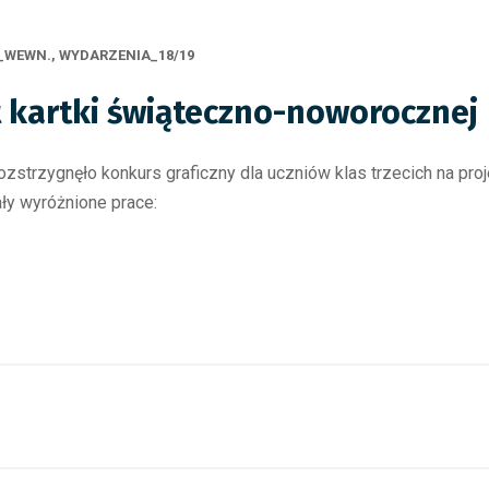
_WEWN.
,
WYDARZENIA_18/19
 kartki świąteczno-noworocznej
ozstrzygnęło konkurs graficzny dla uczniów klas trzecich na pr
ły wyróżnione prace: