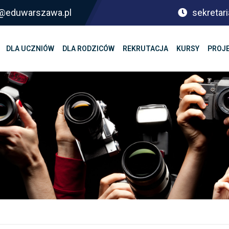
sf@eduwarszawa.pl
sekretari
DLA UCZNIÓW
DLA RODZICÓW
REKRUTACJA
KURSY
PROJ