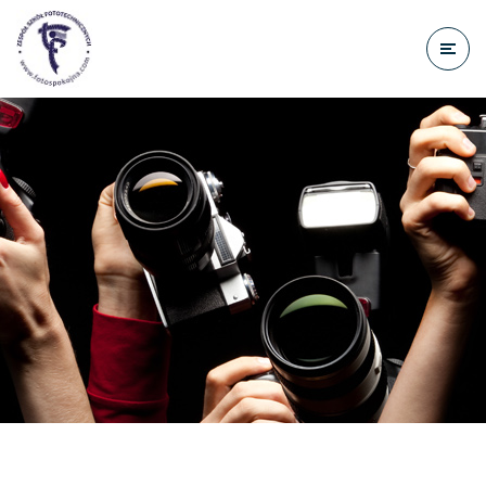
do
treści