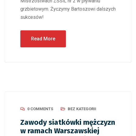
Mistrzostwach ZSSiL nr 2 w pływaniu
grzbietowym. Życzymy Bartoszowi dalszych
sukcesów!
Read More
0 COMMENTS
BEZ KATEGORII
Zawody siatkówki mężczyzn
w ramach Warszawskiej