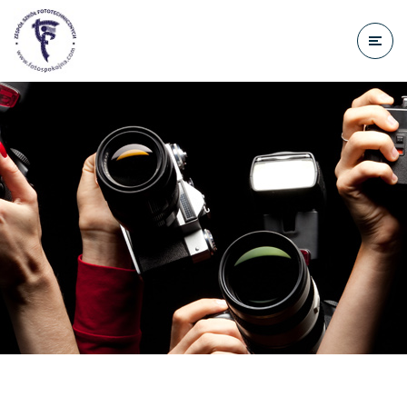
do
treści